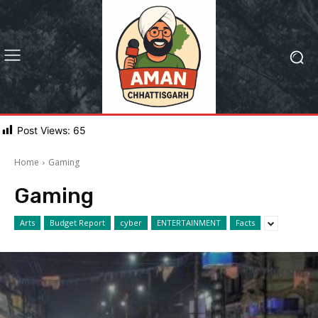
Post Views:
65
Home
Gaming
Gaming
Arts
Budget Report
cyber
ENTERTAINMENT
Facts