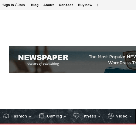
Sign in / Join
Blog
About
Contact
Buy now
Fashion
Gaming
Fitness
Video