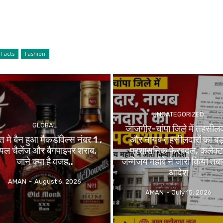
Facts
Fashion
UNCATEGORIZED
GLOBAL
जांजगीर-चांपा जिले में तहसील
त मे बैन हुआ मैकडॉवेल्स नंबर 1 ,
और नायब तहसीलदारों का बड़
यल चैलेंज और बैगपाइपर शराब,
प्रशासनिक फेरबदल, कलेक्ट
जाने क्या है वजह..
जन्मेजय महोबे ने जारी किया तब
आदेश
AMAN
-
August 6, 2026
AMAN
-
July 15, 2026