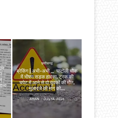
छत्तीसगढ़
दार
ब्रेकिंग | अभी-अभी _ घाटोली चौक
ा
में भीषण सड़क हादसा, ट्रक की
र
चपेट में आने से दो युवकों की मौत,
ादला
मुआवजे की मांग को...
AMAN
-
July 14, 2026