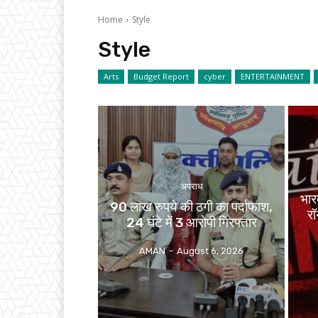
Home
Style
Style
Arts
Budget Report
cyber
ENTERTAINMENT
अपराध
भार
90 लाख रुपये की ठगी का पर्दाफाश,
रॉ
24 घंटे में 3 आरोपी गिरफ्तार
AMAN
-
August 6, 2026