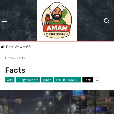
Post Views:
65
Home
Facts
Facts
Arts
Budget Report
cyber
ENTERTAINMENT
Facts