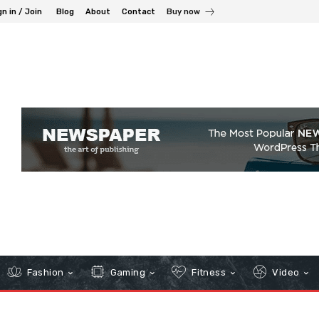
gn in / Join
Blog
About
Contact
Buy now
Fashion
Gaming
Fitness
Video