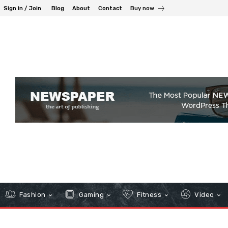
Sign in / Join
Blog
About
Contact
Buy now
Fashion
Gaming
Fitness
Video