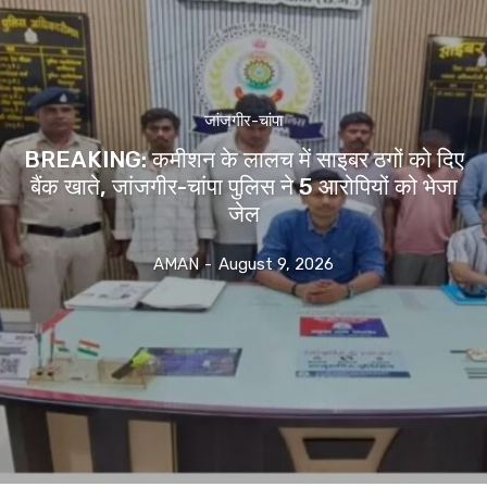
जांजगीर-चांपा
BREAKING: कमीशन के लालच में साइबर ठगों को दिए
बैंक खाते, जांजगीर-चांपा पुलिस ने 5 आरोपियों को भेजा
जेल
AMAN
-
August 9, 2026