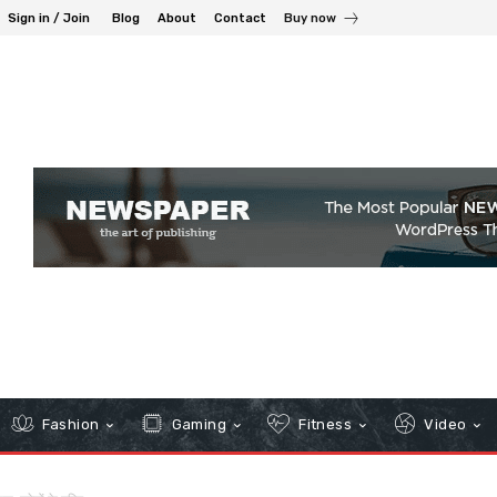
Sign in / Join
Blog
About
Contact
Buy now
Fashion
Gaming
Fitness
Video