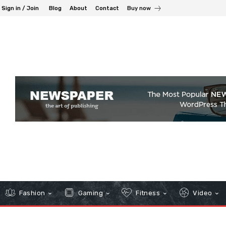
Sign in / Join
Blog
About
Contact
Buy now
Fashion
Gaming
Fitness
Video