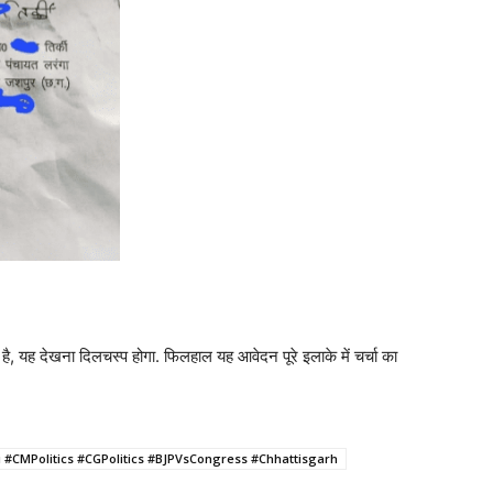
 यह देखना दिलचस्प होगा. फिलहाल यह आवेदन पूरे इलाके में चर्चा का
#CMPolitics #CGPolitics #BJPVsCongress #Chhattisgarh