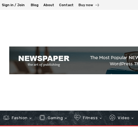
Sign in / Join
Blog
About
Contact
Buy now
Fashion
Gaming
Fitness
Video