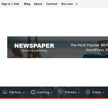
Sign in / Join
Blog
About
Contact
Buy now
Fashion
Gaming
Fitness
Video