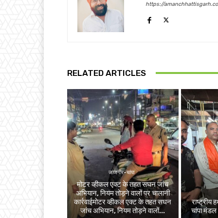
https://amanchhattisgarh.c
RELATED ARTICLES
जांजगीर-चांपा
मोटर व्हीकल एक्ट के तहत सघन जांच
अभियान, नियम तोड़ने वालों पर चालानी
कार्रवाईमोटर व्हीकल एक्ट के तहत सघन
राष्ट्रीय
जांच अभियान, नियम तोड़ने वालों...
चांपा मंडल