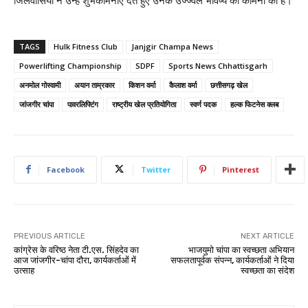
जिलेवासियों ने उन्हें शुभकामनाएं देते हुए उनके उज्ज्वल भविष्य की कामना की है।
TAGS
Hulk Fitness Club
Janjgir Champa News
Powerlifting Championship
SDPF
Sports News Chhattisgarh
अनमोल गोस्वामी
अयान ताम्रकार
किशन वर्मा
कैलाश वर्मा
छत्तीसगढ़ खेल
जांजगीर चांपा
पावरलिफ्टिंग
राष्ट्रीय खेल प्रतियोगिता
स्वर्ण पदक
हल्क फिटनेस क्लब
Facebook
Twitter
Pinterest
PREVIOUS ARTICLE
NEXT ARTICLE
कांग्रेस के वरिष्ठ नेता टी.एस. सिंहदेव का
भाजयुमो चांपा का स्वच्छता अभियान
आज जांजगीर-चांपा दौरा, कार्यकर्ताओं में
सफलतापूर्वक संपन्न, कार्यकर्ताओं ने दिया
उत्साह
स्वच्छता का संदेश