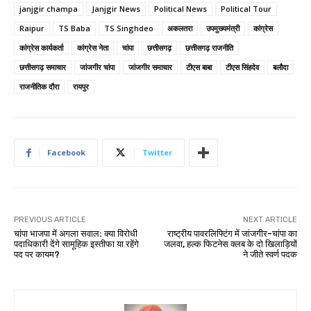
janjgir champa
Janjgir News
Political News
Political Tour
Raipur
TS Baba
TS Singhdeo
अकलतरा
उपमुख्यमंत्री
कांग्रेस
कांग्रेस कार्यकर्ता
कांग्रेस नेता
चांपा
छत्तीसगढ़
छत्तीसगढ़ राजनीति
छत्तीसगढ़ समाचार
जांजगीर चांपा
जांजगीर समाचार
टीएस बाबा
टीएस सिंहदेव
बलौदा
राजनीतिक दौरा
रायपुर
Facebook
Twitter
PREVIOUS ARTICLE
NEXT ARTICLE
चांपा भाजपा में अगला सवाल: क्या विरोधी
राष्ट्रीय पावरलिफ्टिंग में जांजगीर-चांपा का
पदाधिकारी देंगे सामूहिक इस्तीफा या रहेंगे
जलवा, हल्क फिटनेस क्लब के दो खिलाड़ियों
पद पर कायम?
ने जीते स्वर्ण पदक